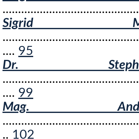
...........................................
Sigrid M
............................................
....
95
Dr. Steph
............................................
....
99
Mag. Andr
............................................
..
102