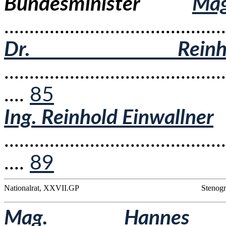
Bundesminister
Ma
...........................................
Dr. Reinh
............................................
....
85
Ing. Reinhold Einwallner
............................................
....
89
Nationalrat, XXVII.GP
Stenogr
Mag. Hannes