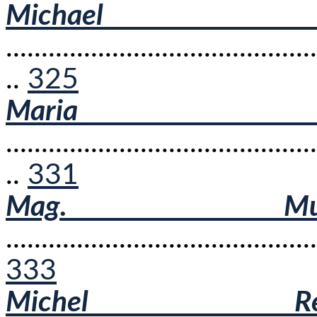
Michael 
............................................
..
325
Maria G
............................................
..
331
Mag. Mu
............................................
333
Michel R