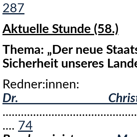
287
Aktuelle Stunde (58.)
Thema: „Der neue Staats
Sicherheit unseres Land
Redner:innen:
Dr. Chris
............................................
....
74