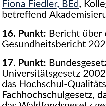
Fiona Fiedler, BEd
, Koll
betreffend Akademisier
16. Punkt:
Bericht über
Gesundheitsbericht 20
17. Punkt:
Bundesgesetz
Universitätsgesetz 2002
das Hochschul-Qualitäts
Fachhoch­schulgesetz, d
das Waldfondsgesetz ge