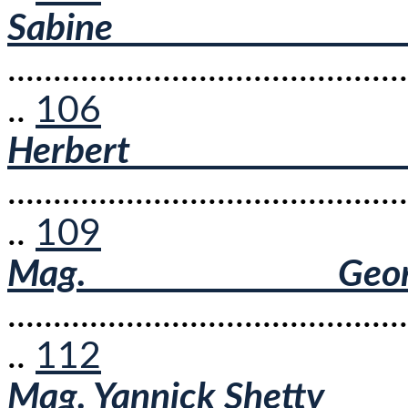
Sabine
............................................
..
106
Herber
............................................
..
109
Mag. Geor
............................................
..
112
Mag. Yannick Shetty