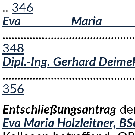
..
346
Eva Maria Ho
..........................................
348
Dipl.-Ing. Gerhard Deime
...........................................
356
Entschließungsantrag
de
Eva Maria Holzleitner, BS