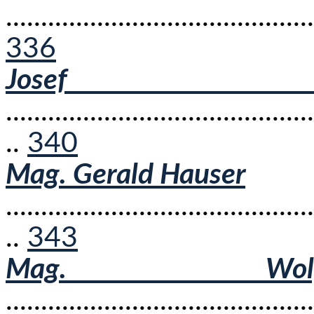
............................................
336
Josef S
............................................
..
340
Mag. Gerald Hauser
............................................
..
343
Mag. Wolf
............................................