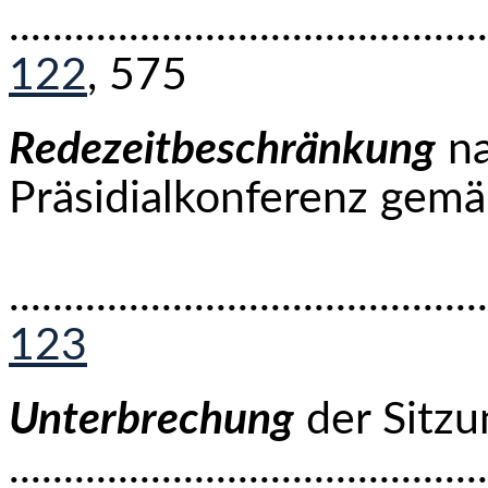
...........................................
122
, 575
Redezeitbeschränkung
na
Präsidialkonferenz 
............................................
123
Unterbrechung
der Sitzu
............................................