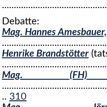
...........................................
Debatte:
Mag. Hannes Amesbauer,
...........................................
Henrike Brandstötter
(tat
...........................................
Mag. (FH)
............................................
..
310