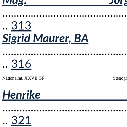
Mag. Jörg
............................................
..
313
Sigrid Maurer, BA
............................................
..
316
Nationalrat, XXVII.GP
Stenogr
Henrike B
............................................
..
321