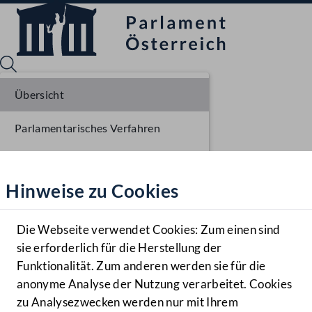
Übersicht
Parlamentarisches Verfahren
Sprache English
Mediathek
Beschlüsse
Hinweise zu Cookies
Hilfe
Liste der Rednerinnen und Redner
Benutzer
Stenographisches Protokoll
Die Webseite verwendet Cookies: Zum einen sind
Zielgruppe
sie erforderlich für die Herstellung der
Navigationsmenü öffnen
MENÜ
Sitzungsdokumente
Funktionalität. Zum anderen werden sie für die
anonyme Analyse der Nutzung verarbeitet. Cookies
zu Analysezwecken werden nur mit Ihrem
Sprache En
Mediathek