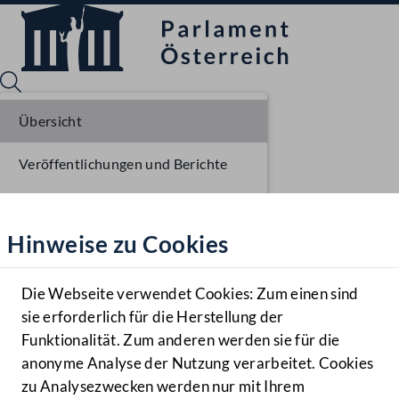
Übersicht
Veröffentlichungen und Berichte
Sprache English
Mediathek
Verhandlungsgegenstände
Hinweise zu Cookies
Hilfe
Parlamentarisches Verfahren
Benutzer
Die Webseite verwendet Cookies: Zum einen sind
Zielgruppe
sie erforderlich für die Herstellung der
Navigationsmenü öffnen
MENÜ
Funktionalität. Zum anderen werden sie für die
anonyme Analyse der Nutzung verarbeitet. Cookies
zu Analysezwecken werden nur mit Ihrem
Sprache En
Mediathek