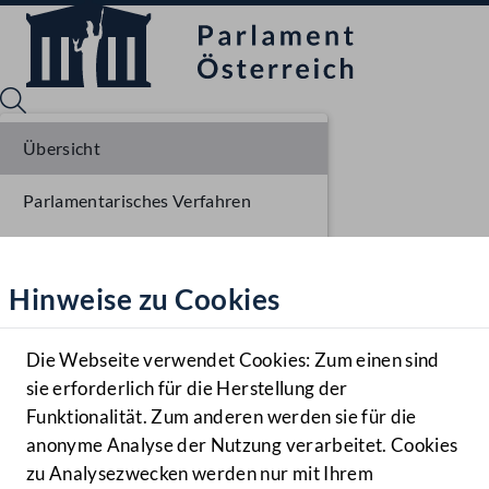
Übersicht
Parlamentarisches Verfahren
Sprache English
Mediathek
Beschlüsse
Hinweise zu Cookies
Hilfe
Liste der Rednerinnen und Redner
Benutzer
Stenographisches Protokoll
Die Webseite verwendet Cookies: Zum einen sind
Zielgruppe
sie erforderlich für die Herstellung der
Navigationsmenü öffnen
MENÜ
Sitzungsdokumente
Funktionalität. Zum anderen werden sie für die
anonyme Analyse der Nutzung verarbeitet. Cookies
zu Analysezwecken werden nur mit Ihrem
Sprache En
Mediathek