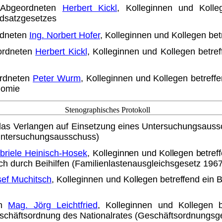
Abgeordneten
Herbert Kickl
, Kolle­ginnen und Kolle
ndsatzgesetzes
rdneten
Ing. Norbert Hofer
, Kol­leginnen und Kollegen be
ordneten
Herbert Kickl
, Kollegin­nen und Kollegen betre
rdneten
Peter Wurm
, Kollegin­nen und Kollegen betref
nomie
Stenographisches Protokoll
as Verlangen auf Einsetzung eines Untersuchungsaus
a-Untersuchungsausschuss)
briele Heinisch-Hosek
, Kollegin­
nen und Kollegen betre
h durch Beihilfen (Familienlastenaus­gleichsgesetz 1967
sef Muchitsch
, Kolleginnen und
Kollegen betreffend ein
en
Mag. Jörg Leichtfried
, Kolleginnen und Kollegen 
chäftsordnung des Nationalrates (Geschäftsord­nungsg