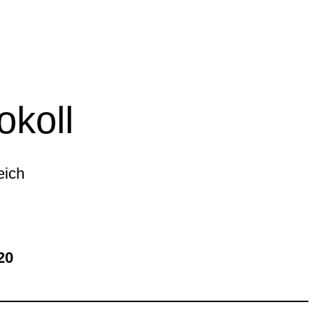
okoll
eich
20