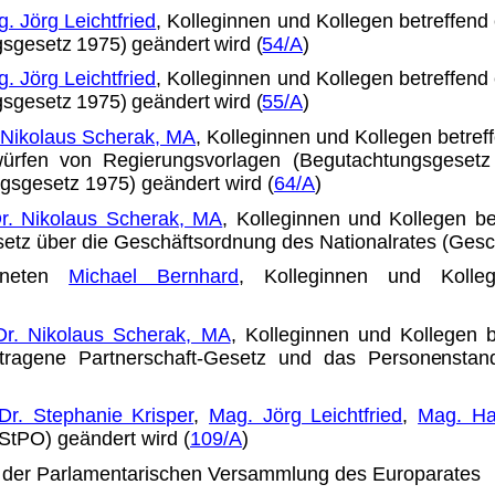
. Jörg Leichtfried
, Kolleginnen und Kollegen betreffen
sgesetz 1975) geändert wird (
54/A
)
. Jörg Leichtfried
, Kolleginnen und Kollegen betreffen
sgesetz 1975) geändert wird (
55/A
)
 Nikolaus Scherak, MA
, Kolle­ginnen und Kollegen betr
twürfen von Regierungsvorlagen (Begut­achtungsgese
gsgesetz 1975) geändert wird (
64/A
)
r. Nikolaus Scherak, MA
, Kolle­ginnen und Kollegen b
z über die Geschäftsordnung des Na­tionalrates (Gesc
dneten
Michael Bernhard
, Kolleginnen und Kolle
Dr. Nikolaus Scherak, MA
, Kolle­ginnen und Kollegen
tragene Partnerschaft-Gesetz und das Perso­
nenstan
Dr. Stephanie Krisper
,
Mag. Jörg Leichtfried
,
Mag. Ha
StPO) geändert wird (
109/A
)
n der Parlamentarischen Ver­sammlung des Europarates