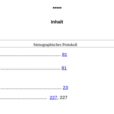
*****
Inhalt
Stenographisches Protokoll
.......................................
81
................................................
81
.............................................
23
....................................
227
, 227