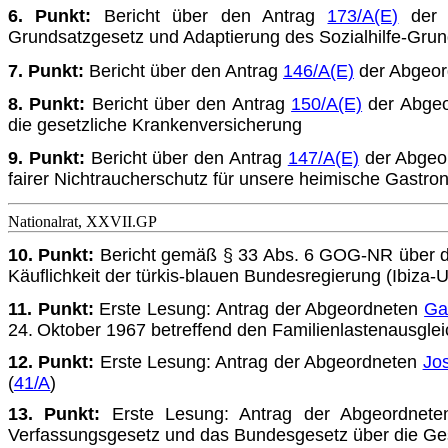
6. Punkt:
Bericht über den Antrag
173/A(E)
der 
Grundsatzgesetz und Adaptierung des Sozialhilfe-Gru
7. Punkt:
Bericht über den Antrag
146/A(E)
der Abgeo
8. Punkt:
Bericht über den Antrag
150/A(E)
der Abge
die ge­setzliche Krankenversicherung
9. Punkt:
Bericht über den Antrag
147/A(E)
der Abgeo
fairer Nichtraucherschutz für unsere heimische Gastro
Nationalrat, XXVII.GP
10. Punkt:
Bericht gemäß § 33 Abs. 6 GOG-NR über d
Käuf­lichkeit der türkis-blauen Bundesregierung (Ibiz
11. Punkt:
Erste Lesung: Antrag der Abgeordneten
Ga
24. Ok­
tober 1967 betreffend den Familienlastenausgleic
12. Punkt:
Erste Lesung: Antrag der Abgeordneten
Jo
(
41/A
)
13. Punkt:
Erste Lesung: Antrag der Abgeordnet
Verfassungsgesetz und das Bundesgesetz über die Ges