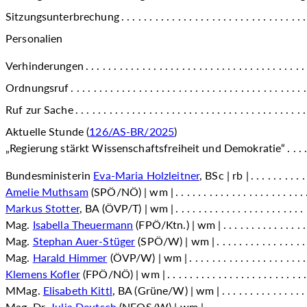
Sitzungsunterbrechung
Personalien
Verhinderungen
Ordnungsruf
Ruf zur Sache
Aktuelle Stunde (
126/AS-BR/2025
)
„Regierung stärkt Wissenschaftsfreiheit und Demokratie“
Bundesministerin
Eva-Maria Holzleitner
, BSc | rb |
Amelie Muthsam
(SPÖ/NÖ) | wm |
Markus Stotter
, BA (ÖVP/T) | wm |
Mag.
Isabella Theuermann
(FPÖ/Ktn.) | wm |
Mag.
Stephan Auer-Stüger
(SPÖ/W) | wm |
Mag.
Harald Himmer
(ÖVP/W) | wm |
Klemens Kofler
(FPÖ/NÖ) | wm |
MMag.
Elisabeth Kittl
, BA (Grüne/W) | wm |
Mag. Dr.
Julia Deutsch
(NEOS/W) | wm |