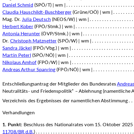
Daniel Schmid
(SPÖ/T) | wm |
Claudia Hauschildt-Buschberger
(Grüne/OÖ) | wm |
Mag. Dr.
Julia Deutsch
(NEOS/W) | wm |
Herbert Kober
(FPÖ/Stmk.) | wm |
Antonia Herunter
(ÖVP/Stmk.) | wm |
Dr.
Christoph Matznetter
(SPÖ/W) | wm |
Sandra Jäckel
(FPÖ/Vbg.) | wm |
Martin Peterl
(SPÖ/NÖ) | wm |
Nikolaus Amhof
(FPÖ/W) | wm |
Andreas Arthur Spanring
(FPÖ/NÖ) | wm |
Entschließungsantrag der Mitglieder des Bundesrates
Andreas
Neutralitäts- und Friedenspolitik“ – Ablehnung (namentliche
Verzeichnis des Ergebnisses der namentlichen Abstimmung
Verhandlungen
1. Punkt:
Beschluss des Nationalrates vom 15. Oktober 2025 
11708/BR d.B.
)