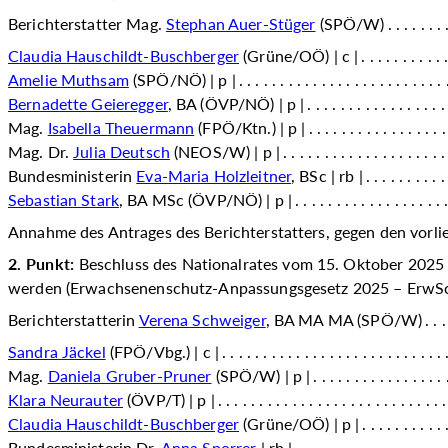
Berichterstatter Mag.
Stephan Auer-Stüger
(SPÖ/W)
Claudia Hauschildt-Buschberger
(Grüne/OÖ) | c |
Amelie Muthsam
(SPÖ/NÖ) | p |
Bernadette Geieregger
, BA (ÖVP/NÖ) | p |
Mag.
Isabella Theuermann
(FPÖ/Ktn.) | p |
Mag. Dr.
Julia Deutsch
(NEOS/W) | p |
Bundesministerin
Eva-Maria Holzleitner
, BSc | rb |
Sebastian Stark
, BA MSc (ÖVP/NÖ) | p |
Annahme des Antrages des Berichterstatters, gegen den vorl
2. Punkt:
Beschluss des Nationalrates vom 15. Oktober 2025 
werden (Erwachsenenschutz-Anpassungsgesetz 2025 – ErwS
Berichterstatterin
Verena Schweiger
, BA MA MA (SPÖ/W)
Sandra Jäckel
(FPÖ/Vbg.) | c |
Mag.
Daniela Gruber-Pruner
(SPÖ/W) | p |
Klara Neurauter
(ÖVP/T) | p |
Claudia Hauschildt-Buschberger
(Grüne/OÖ) | p |
Bundesministerin Dr.
Anna Sporrer
| rb |