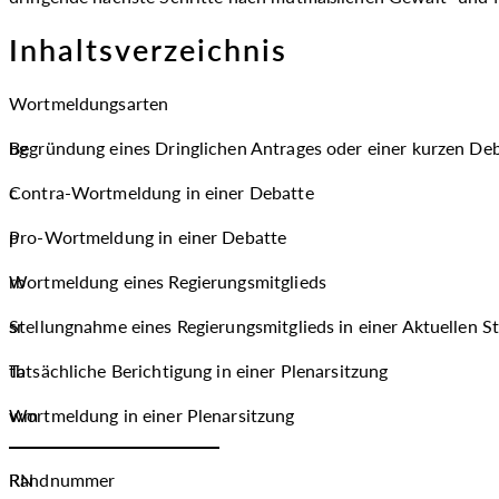
Inhaltsverzeichnis
Wortmeldungsarten
bg
Begründung eines Dringlichen Antrages oder einer kurzen Deba
c
Contra-Wortmeldung in einer Debatte
p
Pro-Wortmeldung in einer Debatte
rb
Wortmeldung eines Regierungsmitglieds
sr
Stellungnahme eines Regierungsmitglieds in einer Aktuellen S
tb
Tatsächliche Berichtigung in einer Plenarsitzung
wm
Wortmeldung in einer Plenarsitzung
RN
Randnummer