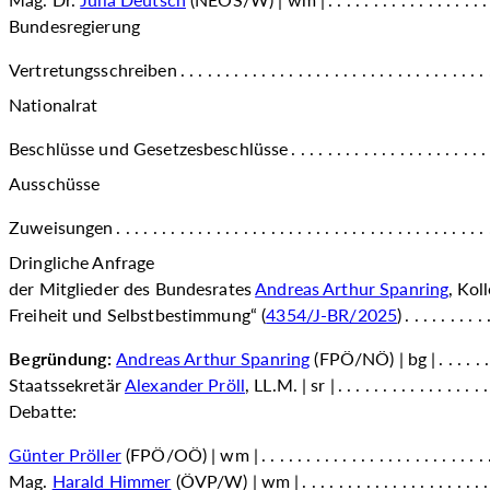
Bundesregierung
Vertretungsschreiben
Nationalrat
Beschlüsse und Gesetzesbeschlüsse
Ausschüsse
Zuweisungen
Dringliche Anfrage
der Mitglieder des Bundesrates
Andreas Arthur Spanring
, Kol
Freiheit und Selbstbestimmung“ (
4354/J-BR/2025
)
Begründung:
Andreas Arthur Spanring
(FPÖ/NÖ) | bg |
Staatssekretär
Alexander Pröll
, LL.M. | sr |
Debatte:
Günter Pröller
(FPÖ/OÖ) | wm |
Mag.
Harald Himmer
(ÖVP/W) | wm |