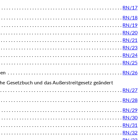
RN/17
RN/18
RN/19
RN/20
RN/21
RN/23
RN/24
RN/25
eben
RN/26
che Gesetzbuch und das Außerstreitgesetz geändert
RN/27
RN/28
RN/29
RN/30
RN/31
RN/32
RN/33