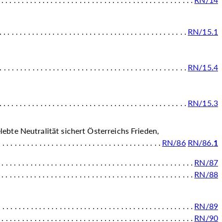
RN/15.1
RN/15.4
RN/15.3
ebte Neutralität sichert Österreichs Frieden,
RN/86
RN/86.
1
RN/87
RN/88
RN/89
RN/90