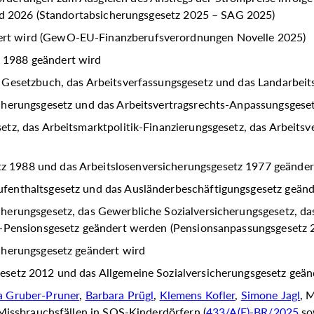
nd 2026 (Standortabsicherungsgesetz 2025 – SAG 2025)
ert wird (GewO-EU-Finanzberufsverordnungen Novelle 2025)
 1988 geändert wird
e Gesetzbuch, das Arbeitsverfassungsgesetz und das Landarbei
icherungsgesetz und das Arbeitsvertragsrechts-Anpassungsgese
etz, das Arbeitsmarktpolitik-Finanzierungsgesetz, das Arbeits
z 1988 und das Arbeitslosenversicherungsgesetz 1977 geände
ufenthaltsgesetz und das Ausländerbeschäftigungsgesetz geän
herungsgesetz, das Gewerbliche Sozialversicherungsgesetz, da
-Pensionsgesetz geändert werden (Pensionsanpassungsgesetz
icherungsgesetz geändert wird
esetz 2012 und das Allgemeine Sozialversicherungsgesetz geä
a Gruber-Pruner
,
Barbara Prügl
,
Klemens Kofler
,
Simone Jagl
, 
issbrauchsfällen in SOS-Kinderdörfern (
433/A(E)-BR/2025
so