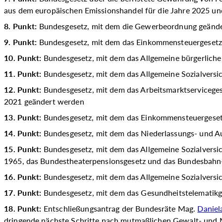
aus dem europäischen Emissionshandel für die Jahre 2025 u
8. Punkt:
Bundesgesetz, mit dem die Gewerbeordnung geänd
9. Punkt:
Bundesgesetz, mit dem das Einkommensteuergesetz
10. Punkt:
Bundesgesetz, mit dem das Allgemeine bürgerlich
11. Punkt:
Bundesgesetz, mit dem das Allgemeine Sozialvers
12. Punkt:
Bundesgesetz, mit dem das Arbeitsmarktserviceges
2021 geändert werden
13. Punkt:
Bundesgesetz, mit dem das Einkommensteuergeset
14. Punkt:
Bundesgesetz, mit dem das Niederlassungs- und A
15. Punkt:
Bundesgesetz, mit dem das Allgemeine Sozialversic
1965, das Bundestheaterpensionsgesetz und das Bundesbahn
16. Punkt:
Bundesgesetz, mit dem das Allgemeine Sozialvers
17. Punkt:
Bundesgesetz, mit dem das Gesundheitstelematikg
18. Punkt:
Entschließungsantrag der Bundesräte Mag.
Daniel
dringende nächste Schritte nach mutmaßlichen Gewalt- und M