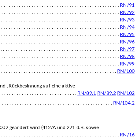
RN/91
RN/92
RN/93
RN/94
RN/95
RN/96
RN/97
RN/98
RN/99
RN/100
nd „Rückbesinnung auf eine aktive
RN/89.1
RN/89.2
RN/102
RN/104.2
2002 geändert wird (412/A und 221 d.B. sowie
RN/16